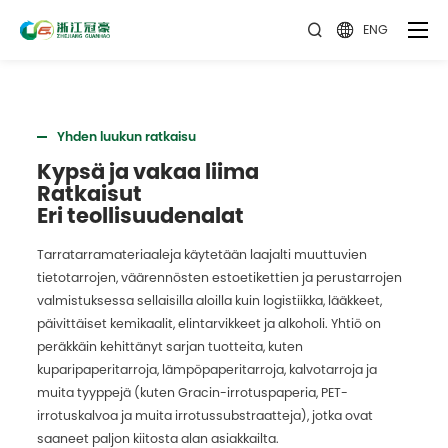
ENG


Yhden luukun ratkaisu
Kypsä ja vakaa liima
Ratkaisut
Eri teollisuudenalat
Tarratarramateriaaleja käytetään laajalti muuttuvien
tietotarrojen, väärennösten estoetikettien ja perustarrojen
valmistuksessa sellaisilla aloilla kuin logistiikka, lääkkeet,
päivittäiset kemikaalit, elintarvikkeet ja alkoholi. Yhtiö on
peräkkäin kehittänyt sarjan tuotteita, kuten
kuparipaperitarroja, lämpöpaperitarroja, kalvotarroja ja
muita tyyppejä (kuten Gracin-irrotuspaperia, PET-
irrotuskalvoa ja muita irrotussubstraatteja), jotka ovat
saaneet paljon kiitosta alan asiakkailta.